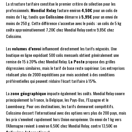
La structure tarifaire constitue le premier critère de sélection pour les
professionnels.
Mondial Relay
facture environ
4,50€
pour un colis de
moins de 1 kg, tandis que
Colissimo
démarre à
5,95€
pour un envoi de
moins de 250 g. Cette différence s’accentue avec le poids : un colis de 5 kg
coûte approximativement 7,20€ chez Mondial Relay contre 9,85€ chez
Colissimo.
Les
volumes d’envoi
influencent directement les tarifs négociés. Une
boutique en ligne expédiant 500 colis mensuels obtient généralement une
remise de 15 à 20% chez Mondial Relay.
La Poste
propose des grilles
dégressives similaires, mais le tarif de base reste supérieur. Les entreprises
réalisant plus de 2000 expéditions par mois accèdent à des conditions
préférentielles qui peuvent réduire l’écart tarifaire à 15%.
La
zone géographique
impacte également les coûts. Mondial Relay couvre
principalement la France, la Belgique, les Pays-Bas, l’Espagne et le
Luxembourg. Pour ces destinations, les tarifs demeurent compétitifs.
Colissimo dessert l’international avec des options vers plus de 200 pays, mais
les prix s’envolent rapidement hors Union européenne. Un envoi de 1 kg vers
l’Allemagne revient à environ 6,50€ chez Mondial Relay, contre 13,50€ en