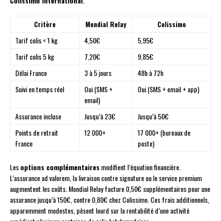
Colissimo International
.
Critère
Mondial Relay
Colissimo
Tarif colis < 1 kg
4,50€
5,95€
Tarif colis 5 kg
7,20€
9,85€
Délai France
3 à 5 jours
48h à 72h
Suivi en temps réel
Oui (SMS +
Oui (SMS + email + app)
email)
Assurance incluse
Jusqu’à 23€
Jusqu’à 50€
Points de retrait
12 000+
17 000+ (bureaux de
France
poste)
Les
options complémentaires
modifient l’équation financière.
L’assurance ad valorem, la livraison contre signature ou le service premium
augmentent les coûts. Mondial Relay facture 0,50€ supplémentaires pour une
assurance jusqu’à 150€, contre 0,80€ chez Colissimo. Ces frais additionnels,
apparemment modestes, pèsent lourd sur la rentabilité d’une activité