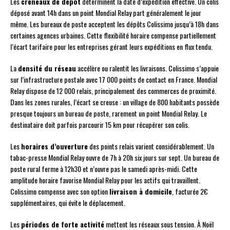
Les
créneaux de dépôt
déterminent la date d’expédition effective. Un colis
déposé avant 14h dans un point Mondial Relay part généralement le jour
même. Les bureaux de poste acceptent les dépôts Colissimo jusqu’à 18h dans
certaines agences urbaines. Cette flexibilité horaire compense partiellement
l’écart tarifaire pour les entreprises gérant leurs expéditions en flux tendu.
La
densité du réseau
accélère ou ralentit les livraisons. Colissimo s’appuie
sur l’infrastructure postale avec 17 000 points de contact en France. Mondial
Relay dispose de 12 000 relais, principalement des commerces de proximité.
Dans les zones rurales, l’écart se creuse : un village de 800 habitants possède
presque toujours un bureau de poste, rarement un point Mondial Relay. Le
destinataire doit parfois parcourir 15 km pour récupérer son colis.
Les
horaires d’ouverture
des points relais varient considérablement. Un
tabac-presse Mondial Relay ouvre de 7h à 20h six jours sur sept. Un bureau de
poste rural ferme à 12h30 et n’ouvre pas le samedi après-midi. Cette
amplitude horaire favorise Mondial Relay pour les actifs qui travaillent.
Colissimo compense avec son option
livraison à domicile
, facturée 2€
supplémentaires, qui évite le déplacement.
Les
périodes de forte activité
mettent les réseaux sous tension. À Noël