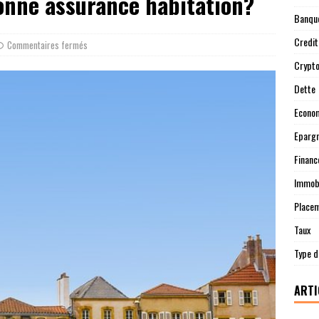
onne assurance habitation?
Banqu
Credit
Commentaires fermés
Crypt
Dette
Econo
Eparg
Financ
Immobi
Place
Taux
Type d
ARTI