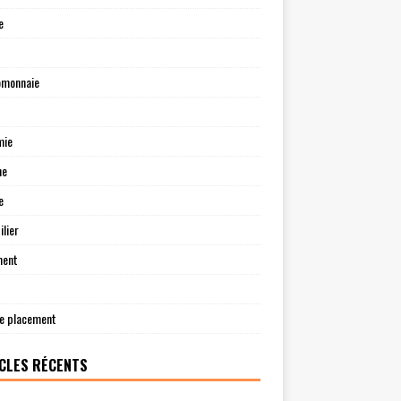
e
omonnaie
mie
ne
e
lier
ment
e placement
CLES RÉCENTS